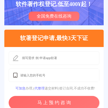
软件著作权登记,低至400¥起！
全国免费在线咨询
软著登记申请,最快3天下证
可加急
办理,(
代整理
递交材料)签订合同,不成功不收费!
马 上 预 约 咨 询